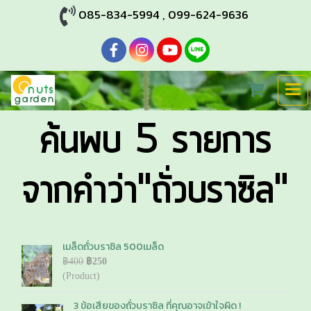
085-834-5994
,
099-624-9636
ค้นพบ 5 รายการ
จากคำว่า"ถั่วบราซิล"
เมล็ดถั่วบราซิล 500เมล็ด
฿400
฿250
(Product)
3 ข้อเสียของถั่วบราซิล ที่คุณอาจเข้าใจผิด !