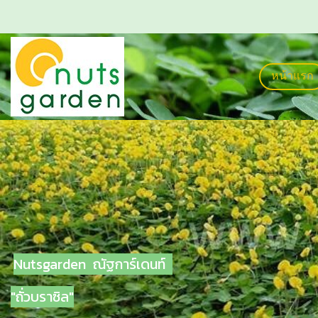
หน้าแรก
Nutsgarden ณัฐการ์เดนท์
"ถั่วบราซิล"