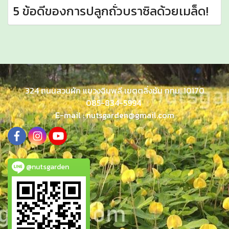
5 ข้อดีของการปลูกถั่วบราซิลด้วยเมล็ด!
324 ถนนสวนผัก แขวงฉิมพลี เขตตลิ่งชัน กทม. 10170
085-834-5994
E-mail : nutsgarden@gmail.com
@nutsgarden