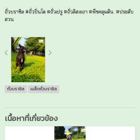
ถั่วบราซิล #ถั่วปิ่นโต #ถั่วเปรู #ถั่วลิสงเถา #พืชคลุมดิน #ประดับ
สวน
ถั่วบราซิล
เมล็ดถั่วบราซิล
เนื้อหาที่เกี่ยวข้อง